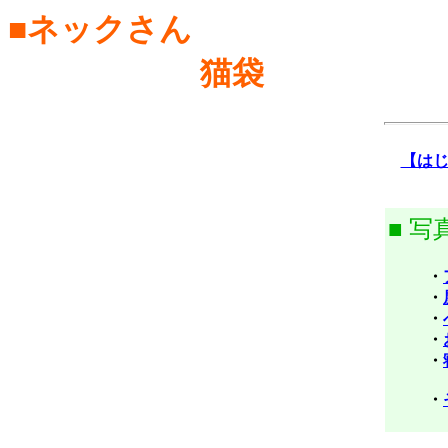
■ネックさん
猫袋
【は
■ 写
・
・
・
・
・
・