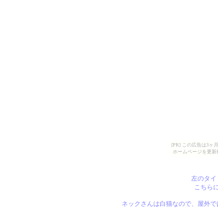
[PR] この広告は
ホームページを更新
左のタイ
こちら
ネックさんは白猫なので、屋外で